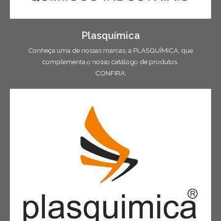
Plasquímica
Conheça uma de nossas marcas, a PLASQUÍMICA, que
complementa o nosso catálogo de produtos.
CONFIRA: